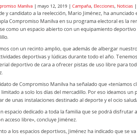
romiso Manilva
|
mayo 12, 2019
|
Campaña
,
Elecciones
,
Noticias
|
lde y candidato a la reelección, Mario Jiménez, ha anunciad
pla Compromiso Manilva en su programa electoral es la remo
rse como un espacio abierto con un equipamiento deportivo 
llo.
mos con un recinto amplio, que además de albergar nuestro 
tividades deportivas y lúdicas durante todo el año. Tenemos
rial deportivo de cara a ofrecer pistas de uso libre para tod
z.
didato de Compromiso Manilva ha señalado que «teníamos clar
limitado a solo los días del mercadillo. Por eso ideamos un
ar de unas instalaciones destinado al deporte y el ocio salud
n espacio dedicado a toda la familia que se podrá disfrutar
on acceso libre», concluye Jiménez.
to a los espacios deportivos, Jiménez ha indicado que se va