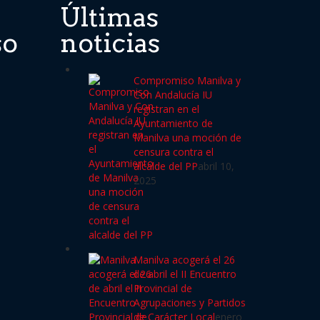
Últimas
so
noticias
Compromiso Manilva y
Con Andalucía IU
registran en el
Ayuntamiento de
Manilva una moción de
censura contra el
alcalde del PP
abril 10,
2025
Manilva acogerá el 26
de abril el II Encuentro
Provincial de
Agrupaciones y Partidos
de Carácter Local
enero