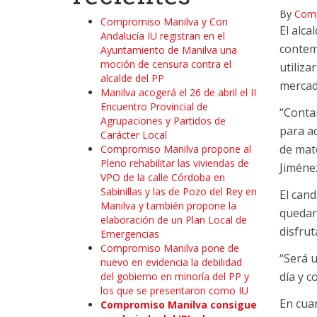
By
Comp
Compromiso Manilva y Con
El alca
Andalucía IU registran en el
contem
Ayuntamiento de Manilva una
moción de censura contra el
utiliza
alcalde del PP
mercadi
Manilva acogerá el 26 de abril el II
Encuentro Provincial de
“Conta
Agrupaciones y Partidos de
para ac
Carácter Local
de mate
Compromiso Manilva propone al
Pleno rehabilitar las viviendas de
Jiméne
VPO de la calle Córdoba en
Sabinillas y las de Pozo del Rey en
El can
Manilva y también propone la
quedar 
elaboración de un Plan Local de
disfrut
Emergencias
Compromiso Manilva pone de
“Será u
nuevo en evidencia la debilidad
día y c
del gobierno en minoría del PP y
los que se presentaron como IU
En cuan
Compromiso Manilva consigue