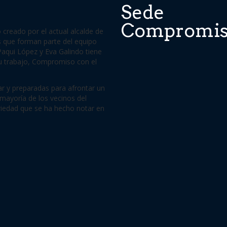
Sede
Compromi
reado por el actual alcalde de
s que forman parte del equipo
aqui López y Eva Galindo tiene
su trabajo, Compromiso con el
r y preparadas para afrontar un
mayoría de los vecinos del
riedad que se ha hecho notar en