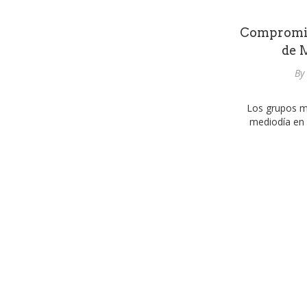
Compromiso
de M
By
Los grupos m
mediodía en 