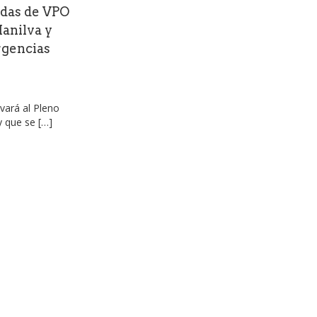
ndas de VPO
Manilva y
rgencias
vará al Pleno
y que se […]