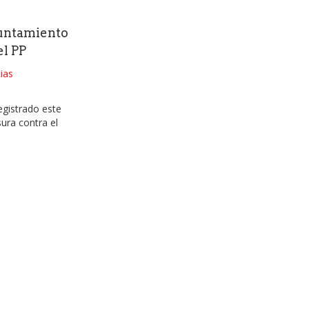
yuntamiento
el PP
ias
gistrado este
ura contra el