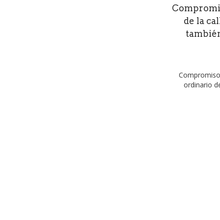
Compromiso
de la ca
también
Compromiso M
ordinario d