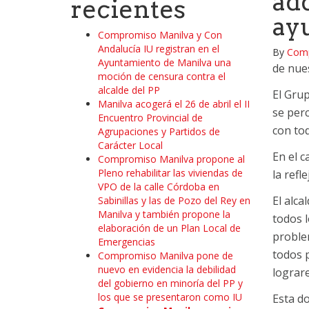
ad
recientes
ayu
Compromiso Manilva y Con
Andalucía IU registran en el
By
Comp
Ayuntamiento de Manilva una
de nue
moción de censura contra el
alcalde del PP
El Gru
Manilva acogerá el 26 de abril el II
se perc
Encuentro Provincial de
con tod
Agrupaciones y Partidos de
Carácter Local
En el c
Compromiso Manilva propone al
Pleno rehabilitar las viviendas de
la refl
VPO de la calle Córdoba en
El alca
Sabinillas y las de Pozo del Rey en
Manilva y también propone la
todos l
elaboración de un Plan Local de
proble
Emergencias
todos 
Compromiso Manilva pone de
nuevo en evidencia la debilidad
lograre
del gobierno en minoría del PP y
los que se presentaron como IU
Esta do