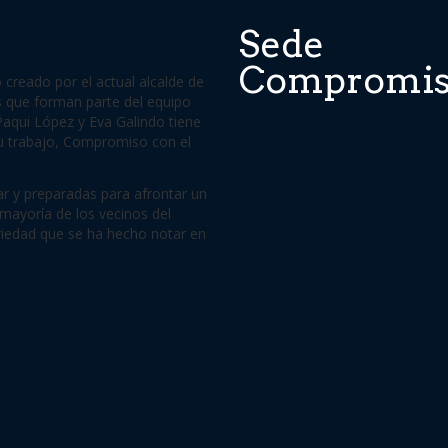
Sede
Compromi
reado por el actual alcalde de
s que forman parte del equipo
aqui López y Eva Galindo tiene
su trabajo, Compromiso con el
r y preparadas para afrontar un
mayoría de los vecinos del
riedad que se ha hecho notar en