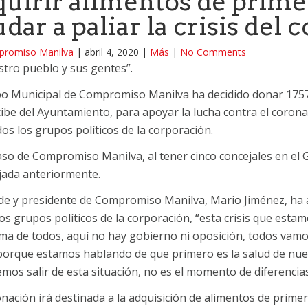
quirir alimentos de prime
dar a paliar la crisis del
romiso Manilva
|
abril 4, 2020
|
Más
|
No Comments
stro pueblo y sus gentes”.
po Municipal de Compromiso Manilva ha decidido donar 1757
ibe del Ayuntamiento, para apoyar la lucha contra el coron
os los grupos políticos de la corporación.
aso de Compromiso Manilva, al tener cinco concejales en el 
ejada anteriormente.
lde y presidente de Compromiso Manilva, Mario Jiménez, ha 
os grupos políticos de la corporación, “esta crisis que esta
ma de todos, aquí no hay gobierno ni oposición, todos vamos
porque estamos hablando de que primero es la salud de nues
mos salir de esta situación, no es el momento de diferencias
nación irá destinada a la adquisición de alimentos de primer